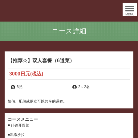
MENU
コース詳細
【推荐☆】双人套餐（6道菜）
3000日元
(税込)
6品
2
～
2名
情侣、配偶或朋友可以共享的课程。
コースメニュー
■ 什锦开胃菜
■凯撒沙拉