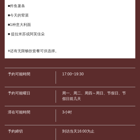
■炸鱼薯条
■今天的荤菜
■1种意大利面
■ 提拉米苏或阿芙佳朵
※还有无限畅饮套餐可供选择。
予約可能時間
17:00~19:30
予約可能曜日
周一、周二、周四～周日、节假日、节
假日前几天
この店舗情報をシェアする
滞在可能時間
3小时
【推荐☆】双人套餐（6道菜） | パスタと世界のビール ア
ンドリュー
予約締切
到访当天16:00为止
茨城県つくば市佐512-3