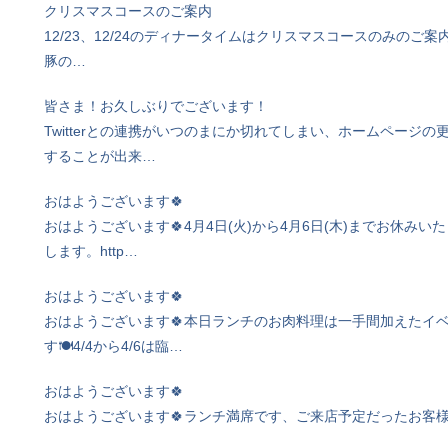
クリスマスコースのご案内
12/23、12/24のディナータイムはクリスマスコースのみのご案内
豚の…
皆さま！お久しぶりでございます！
Twitterとの連携がいつのまにか切れてしまい、ホームページ
することが出来…
おはようございます🍀
おはようございます🍀4月4日(火)から4月6日(木)までお休
します。http…
おはようございます🍀
おはようございます🍀本日ランチのお肉料理は一手間加えたイ
す🍽4/4から4/6は臨…
おはようございます🍀
おはようございます🍀ランチ満席です、ご来店予定だったお客様