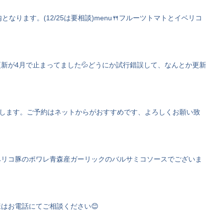
となります。(12/25は要相談)menu🍴フルーツトマトとイベリコ
の更新が4月で止まってました💦どうにか試行錯誤して、なんとか更新
みいたします。ご予約はネットからがおすすめです、よろしくお願い致
ベリコ豚のポワレ青森産ガーリックのバルサミコソースでございま
はお電話にてご相談ください😊