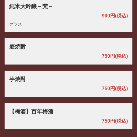
純米大吟醸－梵－
900円
(税込)
グラス
この店舗情報をシェアする
麦焼酎
ドリンク | パスタと世界のビール アンドリュー
750円
(税込)
茨城県つくば市佐512-3
https://andryu.owst.jp/drinks
芋焼酎
お店情報をコピー
750円
(税込)
【梅酒】百年梅酒
750円
(税込)
閉じる