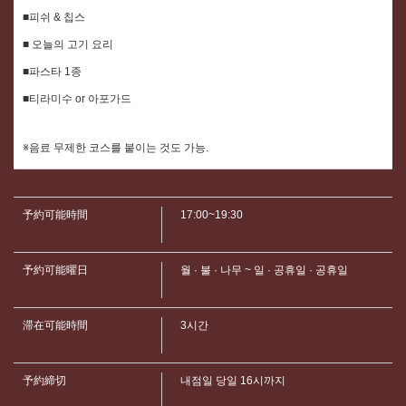
■피쉬 & 칩스
■ 오늘의 고기 요리
■파스타 1종
■티라미수 or 아포가드
※음료 무제한 코스를 붙이는 것도 가능.
予約可能時間
17:00~19:30
この店舗情報をシェアする
予約可能曜日
월 · 불 · 나무 ~ 일 · 공휴일 · 공휴일
【추천☆】페어 코스 요리 6품 | パスタと世界のビール ア
滞在可能時間
3시간
ンドリュー
茨城県つくば市佐512-3
https://andryu.owst.jp/courses/14405470
予約締切
내점일 당일 16시까지