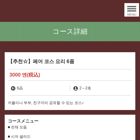
MENU
コース詳細
【추천☆】페어 코스 요리 6품
3000 엔
(税込)
6品
2
～
2名
커플이나 부부, 친구끼리 공유할 수 있는 코스♪
コースメニュー
■ 전채 모듬
■ 시저 샐러드