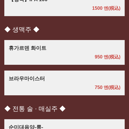
1500 엔
(税込)
◆ 생맥주 ◆
휴가르덴 화이트
950 엔
(税込)
브라우마이스터
750 엔
(税込)
◆ 전통 술 · 매실주 ◆
순미대음양-룽-