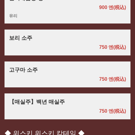
900 엔
(税込)
유리
この店舗情報をシェアする
보리 소주
음료 | パスタと世界のビール アンドリュー
茨城県つくば市佐512-3
750 엔
(税込)
https://andryu.owst.jp/drinks
お店情報をコピー
고구마 소주
750 엔
(税込)
【매실주】백년 매실주
閉じる
750 엔
(税込)
◆ 위스키 위스키 칵테일 ◆