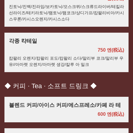
진토닉/진백/진라임/보카토닉/모스크뮈/스크류드라이버/테킬라
선라이즈/테키라토닉/램토닉/램코크/샹디가프/캄팔리비아/카시
스우론/카시스오렌지/카시스소다
각종 칵테일
750 엔
(税込)
캄팔리 오렌지/캄팔리 포도/캄팔리 소다/말리부 코크/말리부 우
유//아마렛 오렌지/아마렛 생강/칼루 아 밀크
◆ 커피 · Tea · 소프트 드링크 ◆
블렌드 커피/아이스 커피/에스프레소/카페 라 테
600 엔
(税込)