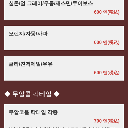
실론/얼 그레이/우롱/재스민/루이보스
600 엔
(税込)
오렌지/자몽/사과
600 엔
(税込)
콜라/진저에일/우유
600 엔
(税込)
◆ 무알콜 칵테일 ◆
무알코올 칵테일 각종
700 엔
(税込)