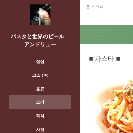
톱
요리
パスタと世界のビール
アンドリュー
■ 파스타 ■
점심
코스
(16)
음료
요리
좌석
사진