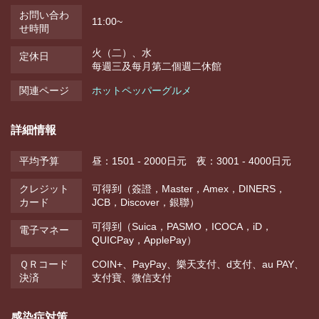
お問い合わ
11:00~
せ時間
火（二）、水
定休日
每週三及每月第二個週二休館
関連ページ
ホットペッパーグルメ
詳細情報
平均予算
昼：1501 - 2000日元 夜：3001 - 4000日元
クレジット
可得到（簽證，Master，Amex，DINERS，
カード
JCB，Discover，銀聯）
可得到（Suica，PASMO，ICOCA，iD，
電子マネー
QUICPay，ApplePay）
ＱＲコード
COIN+、PayPay、樂天支付、d支付、au PAY、
決済
支付寶、微信支付
感染症対策