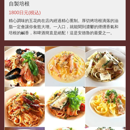
自製培根
1800日元
(税込)
精心調味的五花肉在店內經過精心熏制。厚切烤培根滴落的油
脂一定會讓你食慾大增。一入口，就能聞到濃鬱的煙燻香氣和
培根的鹹香，和啤酒簡直是絕配！這是安德魯的最愛之一。