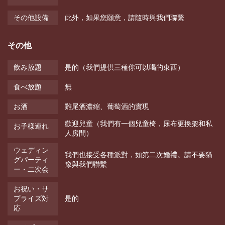
その他設備
此外，如果您願意，請隨時與我們聯繫
その他
飲み放題
是的（我們提供三種你可以喝的東西）
食べ放題
無
お酒
雞尾酒濃縮、葡萄酒的實現
歡迎兒童（我們有一個兒童椅，尿布更換架和私
お子様連れ
人房間）
ウェディン
我們也接受各種派對，如第二次婚禮。請不要猶
グパーティ
豫與我們聯繫
ー・二次会
お祝い・サ
プライズ対
是的
応