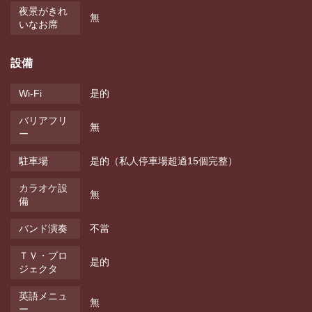
夜景がきれ
無
いなお席
設備
Wi-Fi
是的
バリアフリ
無
ー
駐車場
是的（私人停車場超過15個完整）
カラオケ設
無
備
バンド演奏
不當
ＴＶ・プロ
是的
ジェクタ
英語メニュ
無
ー