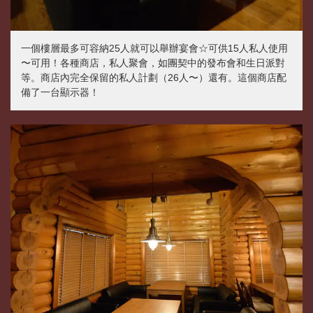
一個樓層最多可容納25人就可以舉辦宴會☆可供15人私人使用
この店舗情報をシェアする
〜可用！各種商店，私人聚會，如團契中的發布會和生日派對
等。商店內完全保留的私人計劃（26人〜）還有。這個商店配
備了一台顯示器！
パスタと世界のビール アンドリュー
茨城県つくば市佐512-3
https://andryu.owst.jp/
お店情報をコピー
閉じる