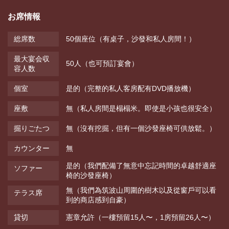
お席情報
総席数
50個座位（有桌子，沙發和私人房間！）
最大宴会収
50人（也可預訂宴會）
容人数
個室
是的（完整的私人客房配有DVD播放機）
座敷
無（私人房間是榻榻米。即使是小孩也很安全）
掘りごたつ
無（沒有挖掘，但有一個沙發座椅可供放鬆。）
カウンター
無
是的（我們配備了無意中忘記時間的卓越舒適座
ソファー
椅的沙發座椅）
無（我們為筑波山周圍的樹木以及從窗戶可以看
テラス席
到的商店感到自豪）
貸切
憲章允許（一樓預留15人〜，1房預留26人〜）