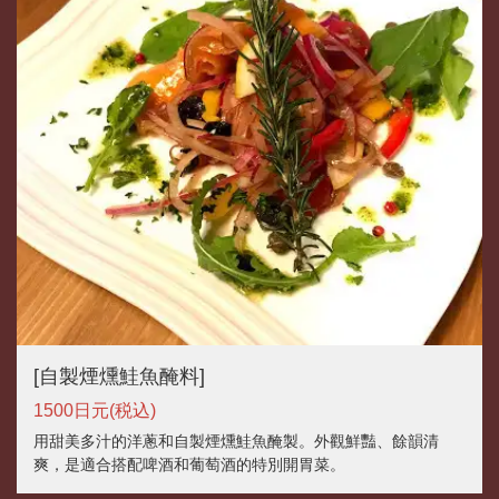
[自製煙燻鮭魚醃料]
1500日元
(税込)
用甜美多汁的洋蔥和自製煙燻鮭魚醃製。外觀鮮豔、餘韻清
爽，是適合搭配啤酒和葡萄酒的特別開胃菜。