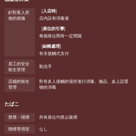
[
入店時
]
針對客人所
做的措施
店內設有消毒液
[
座位的引導
]
每個座位間有一定間隔
[
結帳處理
]
有非接觸式支付
員工的安全
勤洗手
衛生管理
店鋪的衛生
對有多人接觸的場所進行消毒
備品、桌上設置
管理
物的消毒
たばこ
禁煙・喫煙
所有座位均禁止吸煙
喫煙専用室
なし