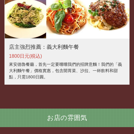
店主強烈推薦：義大利麵午餐
1800日元
(税込)
來安德魯餐廳，首先一定要嚐嚐我們的招牌意麵！我們的「義
大利麵午餐」價格實惠，包含開胃菜、沙拉、一杯飲料和甜
點，只需1800日圓。
お店の雰囲気