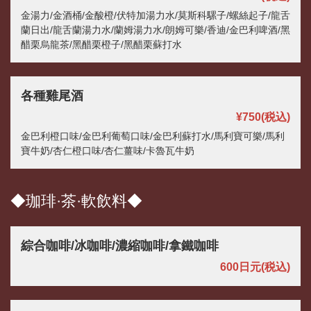
金湯力/金酒桶/金酸橙/伏特加湯力水/莫斯科騾子/螺絲起子/龍舌
蘭日出/龍舌蘭湯力水/蘭姆湯力水/朗姆可樂/香迪/金巴利啤酒/黑
醋栗烏龍茶/黑醋栗橙子/黑醋栗蘇打水
各種雞尾酒
¥750
(税込)
金巴利橙口味/金巴利葡萄口味/金巴利蘇打水/馬利寶可樂/馬利
寶牛奶/杏仁橙口味/杏仁薑味/卡魯瓦牛奶
◆珈琲·茶·軟飲料◆
綜合咖啡/冰咖啡/濃縮咖啡/拿鐵咖啡
600日元
(税込)