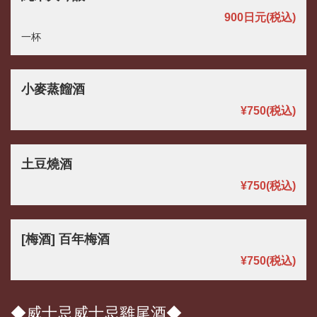
900日元
(税込)
一杯
この店舗情報をシェアする
小麥蒸餾酒
飲料 | パスタと世界のビール アンドリュー
¥750
(税込)
茨城県つくば市佐512-3
https://andryu.owst.jp/drinks
土豆燒酒
お店情報をコピー
¥750
(税込)
[梅酒] 百年梅酒
¥750
(税込)
閉じる
◆威士忌威士忌雞尾酒◆