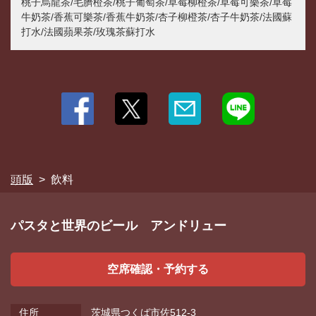
桃子烏龍茶/毛臍橙茶/桃子葡萄茶/草莓柳橙茶/草莓可樂茶/草莓
牛奶茶/香蕉可樂茶/香蕉牛奶茶/杏子柳橙茶/杏子牛奶茶/法國蘇
打水/法國蘋果茶/玫瑰茶蘇打水
頭版
飲料
パスタと世界のビール アンドリュー
空席確認・予約する
住所
茨城県つくば市佐512-3